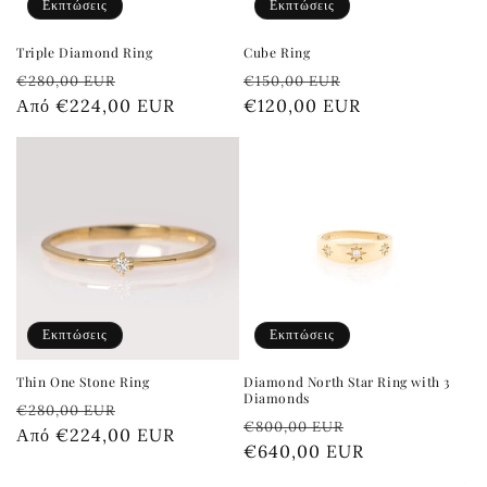
Εκπτώσεις
Εκπτώσεις
Triple Diamond Ring
Cube Ring
Κανονική
Τιμή
Κανονική
Τιμή
€280,00 EUR
€150,00 EUR
τιμή
Από €224,00 EUR
έκπτωσης
τιμή
€120,00 EUR
έκπτωσης
Εκπτώσεις
Εκπτώσεις
Thin One Stone Ring
Diamond North Star Ring with 3
Diamonds
Κανονική
Τιμή
€280,00 EUR
Κανονική
Τιμή
€800,00 EUR
τιμή
Από €224,00 EUR
έκπτωσης
τιμή
€640,00 EUR
έκπτωσης