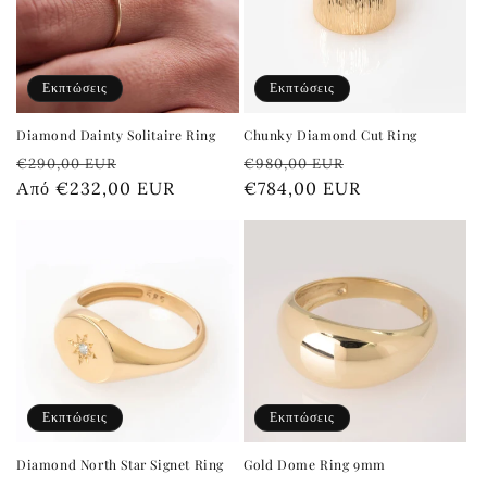
Εκπτώσεις
Εκπτώσεις
Diamond Dainty Solitaire Ring
Chunky Diamond Cut Ring
Κανονική
Τιμή
Κανονική
Τιμή
€290,00 EUR
€980,00 EUR
τιμή
Από €232,00 EUR
έκπτωσης
τιμή
€784,00 EUR
έκπτωσης
Εκπτώσεις
Εκπτώσεις
Diamond North Star Signet Ring
Gold Dome Ring 9mm