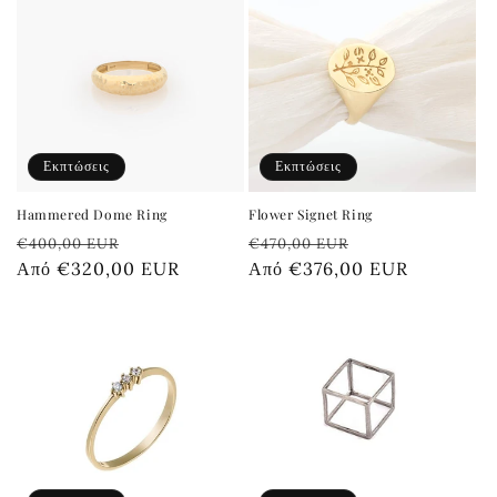
Εκπτώσεις
Εκπτώσεις
Hammered Dome Ring
Flower Signet Ring
Κανονική
Τιμή
Κανονική
Τιμή
€400,00 EUR
€470,00 EUR
τιμή
Από €320,00 EUR
έκπτωσης
τιμή
Από €376,00 EUR
έκπτωσης