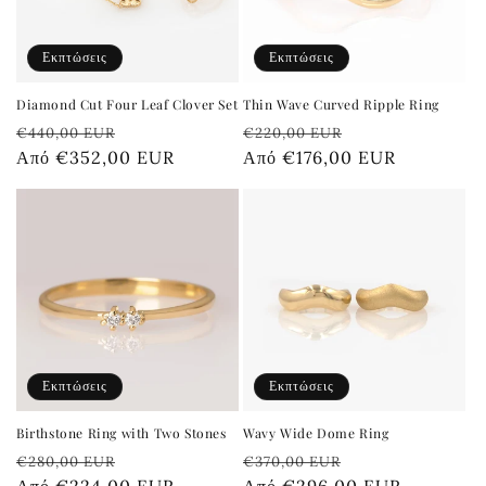
:
Εκπτώσεις
Εκπτώσεις
Diamond Cut Four Leaf Clover Set
Thin Wave Curved Ripple Ring
Κανονική
Τιμή
Κανονική
Τιμή
€440,00 EUR
€220,00 EUR
τιμή
Από €352,00 EUR
έκπτωσης
τιμή
Από €176,00 EUR
έκπτωσης
Εκπτώσεις
Εκπτώσεις
Birthstone Ring with Two Stones
Wavy Wide Dome Ring
Κανονική
Τιμή
Κανονική
Τιμή
€280,00 EUR
€370,00 EUR