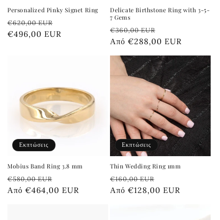
Personalized Pinky Signet Ring
Delicate Birthstone Ring with 3-5-
7 Gems
Κανονική
Τιμή
€620,00 EUR
Κανονική
Τιμή
€360,00 EUR
τιμή
€496,00 EUR
έκπτωσης
τιμή
Από €288,00 EUR
έκπτωσης
Εκπτώσεις
Εκπτώσεις
Mobius Band Ring 3.8 mm
Thin Wedding Ring 1mm
Κανονική
Τιμή
Κανονική
Τιμή
€580,00 EUR
€160,00 EUR
τιμή
Από €464,00 EUR
έκπτωσης
τιμή
Από €128,00 EUR
έκπτωσης