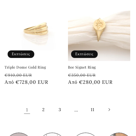
Εκπτώσεις
Εκπτώσεις
Triple Dome Gold Ring
Bee Signet Ring
Κανονική
Τιμή
Κανονική
Τιμή
€910,00 EUR
€350,00 EUR
τιμή
Από €728,00 EUR
έκπτωσης
τιμή
Από €280,00 EUR
έκπτωσης
1
2
3
…
11