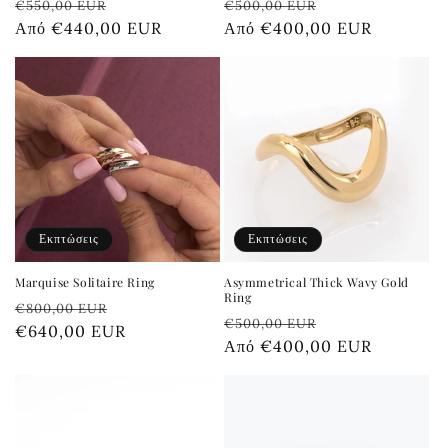
Κανονική
Τιμή
Κανονική
Τιμή
€550,00 EUR
€500,00 EUR
τιμή
Από €440,00 EUR
έκπτωσης
τιμή
Από €400,00 EUR
έκπτωσης
Εκπτώσεις
Εκπτώσεις
Marquise Solitaire Ring
Asymmetrical Thick Wavy Gold
Ring
Κανονική
Τιμή
€800,00 EUR
Κανονική
Τιμή
€500,00 EUR
τιμή
€640,00 EUR
έκπτωσης
τιμή
Από €400,00 EUR
έκπτωσης