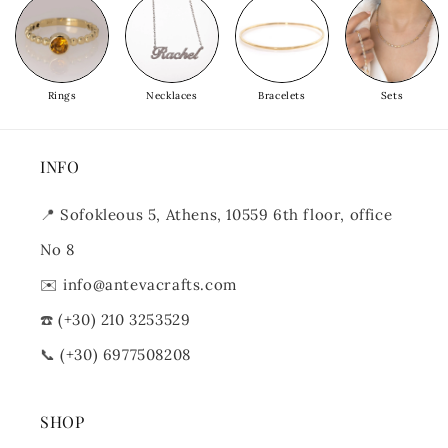
Rings
Necklaces
Bracelets
Sets
INFO
📍
Sofokleous 5, Athens, 10559 6th floor, office
No 8
✉️
info@antevacrafts.com
☎️
(+30) 210 3253529
📞
(+30) 6977508208
SHOP