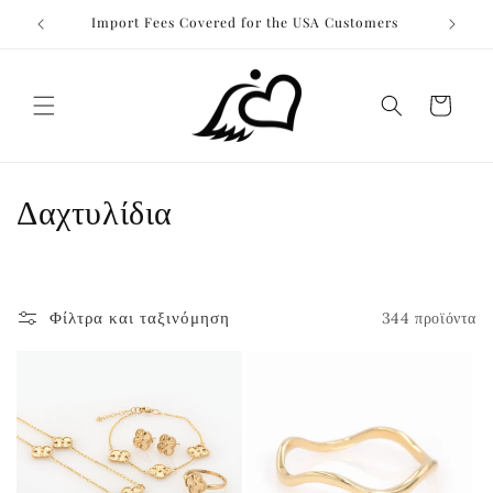
μετάβαση
Import Fees Covered for the USA Customers
στο
περιεχόμενο
Καλάθι
Σ
Δαχτυλίδια
υ
λ
Φίλτρα και ταξινόμηση
344 προϊόντα
λ
ο
γ
ή