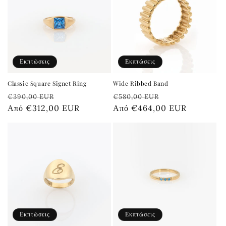
Εκπτώσεις
Εκπτώσεις
Classic Square Signet Ring
Wide Ribbed Band
Κανονική
Τιμή
Κανονική
Τιμή
€390,00 EUR
€580,00 EUR
τιμή
Από €312,00 EUR
έκπτωσης
τιμή
Από €464,00 EUR
έκπτωσης
Εκπτώσεις
Εκπτώσεις