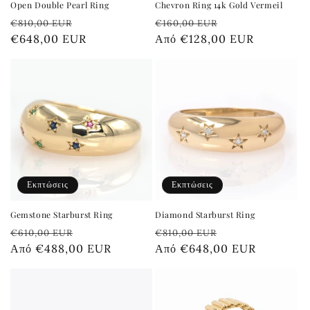
Open Double Pearl Ring
Chevron Ring 14k Gold Vermeil
Κανονική
Τιμή
Κανονική
Τιμή
€810,00 EUR
€160,00 EUR
τιμή
€648,00 EUR
έκπτωσης
τιμή
Από €128,00 EUR
έκπτωσης
Εκπτώσεις
Εκπτώσεις
Gemstone Starburst Ring
Diamond Starburst Ring
Κανονική
Τιμή
Κανονική
Τιμή
€610,00 EUR
€810,00 EUR
τιμή
Από €488,00 EUR
έκπτωσης
τιμή
Από €648,00 EUR
έκπτωσης